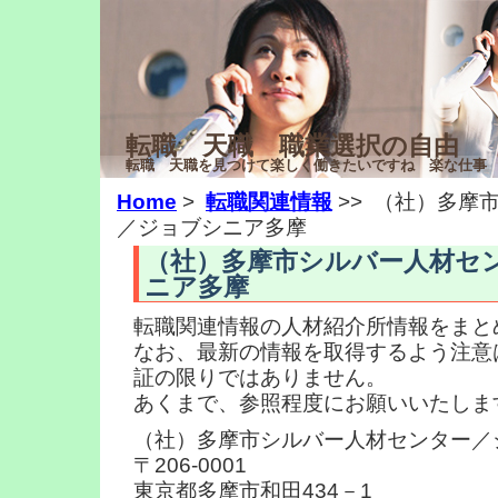
転職 天職 職業選択の自由
転職 天職を見つけて楽しく働きたいですね 楽な仕事
Home
>
転職関連情報
>>
（社）多摩
／ジョブシニア多摩
（社）多摩市シルバー人材セ
ニア多摩
転職関連情報の人材紹介所情報をまと
なお、最新の情報を取得するよう注意
証の限りではありません。
あくまで、参照程度にお願いいたしま
（社）多摩市シルバー人材センター／
〒206-0001
東京都多摩市和田434－1